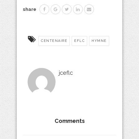
share
CENTENAIRE
EFLC
HYMNE
jceflc
Comments