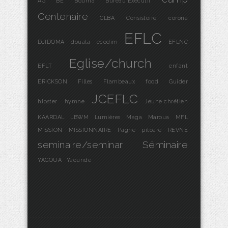
AG
BE
Bourha
Bureau Exécutif
Centenaire
CLBA
Consistoire
corona
EFLC
DJIDOMA
douala
ecodim
EFLNC
Eglise/church
EFLT
enfant
ERICKSON
Filles
Flambeaux
food
Guider
JCEFLC
hipster
hymne
Jeune chrétien
KAARDAL
LBWM
Lumières
Maga
Maroua
MFL
MISSION
MISSIONNAIRE
Pagne
pitoare
REVNE
seminaire/seminar
Séminaire
YAGOUA
Yaoundé