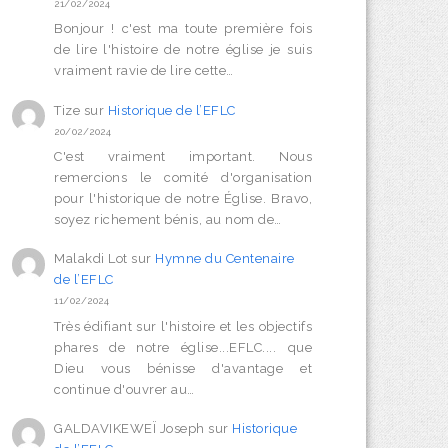
21/02/2024
Bonjour ! c'est ma toute première fois
de lire l'histoire de notre église je suis
vraiment ravie de lire cette…
Tize
sur
Historique de l’EFLC
20/02/2024
C'est vraiment important. Nous
remercions le comité d'organisation
pour l'historique de notre Église. Bravo,
soyez richement bénis, au nom de…
Malakdi Lot
sur
Hymne du Centenaire
de l’EFLC
11/02/2024
Très édifiant sur l'histoire et les objectifs
phares de notre église...EFLC.... que
Dieu vous bénisse d'avantage et
continue d'ouvrer au…
GALDAVIKEWEÏ Joseph
sur
Historique