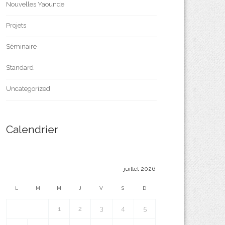
Nouvelles Yaounde
Projets
Séminaire
Standard
Uncategorized
Calendrier
juillet 2026
L
M
M
J
V
S
D
1
2
3
4
5