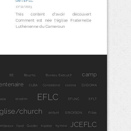
de l’EFLC
17/12/2023
Très content d'avoir découvert
Comment est née l'église Fraternelle
Luthérienne du Cameroun
camp
BE
Bourha
Bureau Exécutif
entenaire
CLBA
Consistoire
corona
DJIDOMA
EFLC
uala
ecodim
EFLNC
EFLT
glise/church
enfant
ERICKSON
Filles
JCEFLC
ambeaux
food
Guider
hipster
hymne