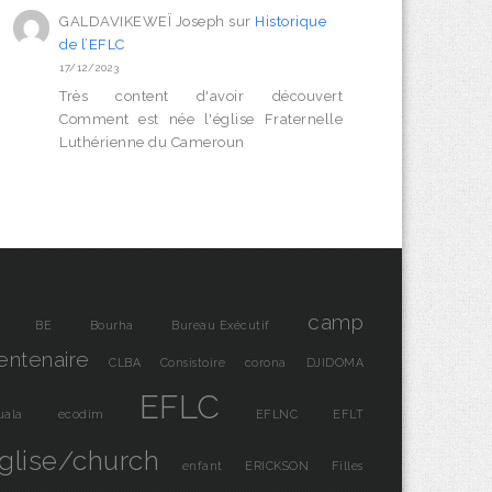
GALDAVIKEWEÏ Joseph
sur
Historique
de l’EFLC
17/12/2023
Très content d'avoir découvert
Comment est née l'église Fraternelle
Luthérienne du Cameroun
camp
BE
Bourha
Bureau Exécutif
entenaire
CLBA
Consistoire
corona
DJIDOMA
EFLC
uala
ecodim
EFLNC
EFLT
glise/church
enfant
ERICKSON
Filles