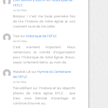
ZRA SPAMA ESSAYA
sur
Historique de
l’EFLC
21/02/2024
Bonjour ! c'est ma toute première fois
de lire l'histoire de notre église je suis
vraiment ravie de lire cette…
Tize
sur
Historique de l’EFLC
20/02/2024
C'est vraiment important. Nous
remercions le comité d'organisation
pour l'historique de notre Église. Bravo,
soyez richement bénis, au nom de…
Malakdi Lot
sur
Hymne du Centenaire
de l’EFLC
11/02/2024
Très édifiant sur l'histoire et les objectifs
phares de notre église...EFLC.... que
Dieu vous bénisse d'avantage et
continue d'ouvrer au…