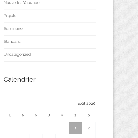
Nouvelles Yaounde
Projets
Séminaire
Standard
Uncategorized
Calendrier
août 2026
L
M
M
J
V
S
D
1
2