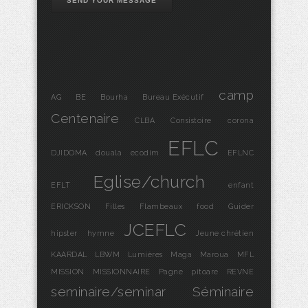
SEND YOUR MESSAGE
camp
AG
BE
Bourha
Bureau Exécutif
Centenaire
CLBA
Consistoire
corona
EFLC
DJIDOMA
douala
ecodim
EFLNC
Eglise/church
EFLT
enfant
ERICKSON
Filles
Flambeaux
food
Guider
JCEFLC
hipster
hymne
Jeune chrétien
KAARDAL
LBWM
Lumières
Maga
Maroua
MFL
MISSION
MISSIONNAIRE
Pagne
pitoare
REVNE
seminaire/seminar
Séminaire