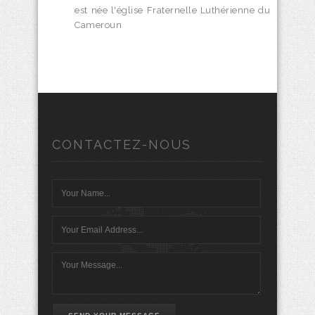
est née l'église Fraternelle Luthérienne du
Cameroun
CONTACTEZ-NOUS