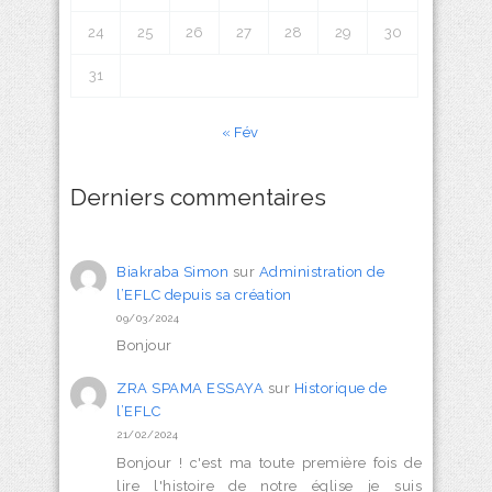
24
25
26
27
28
29
30
31
« Fév
Derniers commentaires
Biakraba Simon
sur
Administration de
l’EFLC depuis sa création
09/03/2024
Bonjour
ZRA SPAMA ESSAYA
sur
Historique de
l’EFLC
21/02/2024
Bonjour ! c'est ma toute première fois de
lire l'histoire de notre église je suis