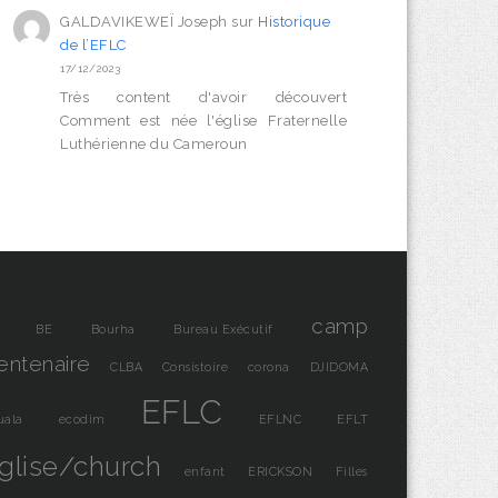
GALDAVIKEWEÏ Joseph
sur
Historique
de l’EFLC
17/12/2023
Très content d'avoir découvert
Comment est née l'église Fraternelle
Luthérienne du Cameroun
camp
BE
Bourha
Bureau Exécutif
entenaire
CLBA
Consistoire
corona
DJIDOMA
EFLC
uala
ecodim
EFLNC
EFLT
glise/church
enfant
ERICKSON
Filles