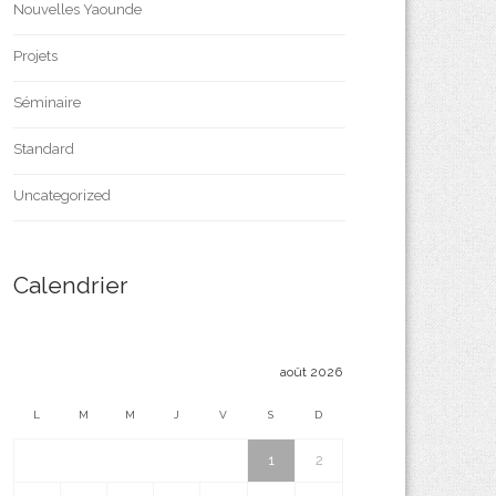
Nouvelles Yaounde
Projets
Séminaire
Standard
Uncategorized
Calendrier
août 2026
L
M
M
J
V
S
D
1
2