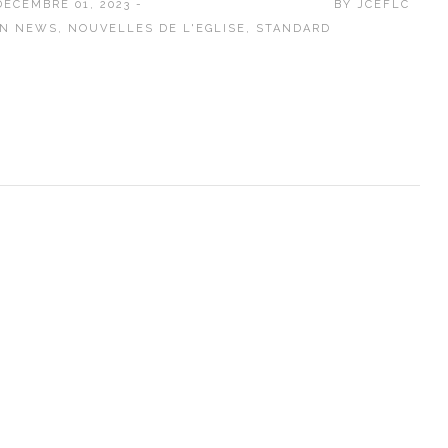
DÉCEMBRE 01, 2023 -
BY
JCEFLC
IN
NEWS
,
NOUVELLES DE L'EGLISE
,
STANDARD