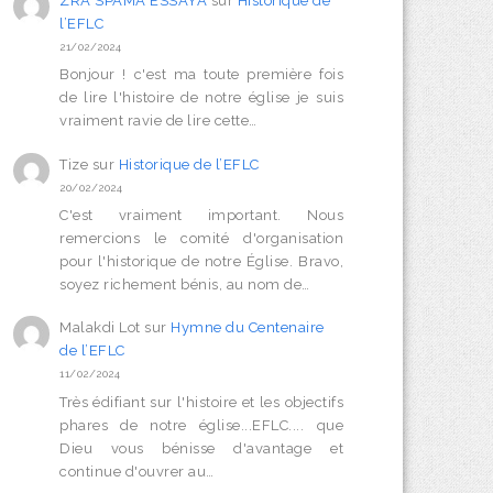
ZRA SPAMA ESSAYA
sur
Historique de
l’EFLC
21/02/2024
Bonjour ! c'est ma toute première fois
de lire l'histoire de notre église je suis
vraiment ravie de lire cette…
Tize
sur
Historique de l’EFLC
20/02/2024
C'est vraiment important. Nous
remercions le comité d'organisation
pour l'historique de notre Église. Bravo,
soyez richement bénis, au nom de…
Malakdi Lot
sur
Hymne du Centenaire
de l’EFLC
11/02/2024
Très édifiant sur l'histoire et les objectifs
phares de notre église...EFLC.... que
Dieu vous bénisse d'avantage et
continue d'ouvrer au…