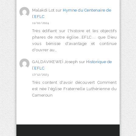
Malakdi Lot
sur
Hymne du Centenaire de
l’EFLC
11/02/2024
Très édifiant sur l'histoire et les objectifs
phares de notre église...EFLC.... que Dieu
vous bénisse d'avantage et continue
d'ouvrer au…
GALDAVIKEWEÏ Joseph
sur
Historique de
l’EFLC
17/12/2023
Très content d'avoir découvert Comment
est née l'église Fraternelle Luthérienne du
Cameroun