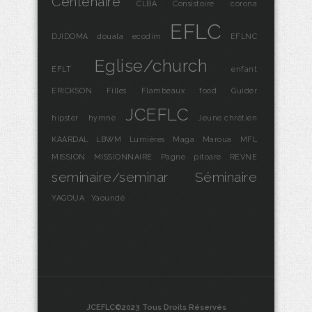
Centenaire
CLBA
Consistoire
corona
EFLC
DJIDOMA
douala
ecodim
EFLNC
Eglise/church
EFLT
enfant
ERICKSON
Filles
Flambeaux
food
Guider
JCEFLC
hipster
hymne
Jeune chrétien
KAARDAL
LBWM
Lumières
Maga
Maroua
MFL
MISSION
MISSIONNAIRE
Pagne
pitoare
REVNE
seminaire/seminar
Séminaire
YAGOUA
Yaoundé
JCEFLC©2023 Tous Droits Réservés