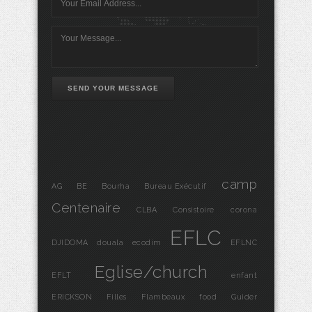
SEND YOUR MESSAGE
camp
AG
BE
Bourha
Bureau Exécutif
Centenaire
CLBA
Consistoire
corona
EFLC
DJIDOMA
douala
ecodim
EFLNC
Eglise/church
EFLT
enfant
ERICKSON
Filles
Flambeaux
food
Guider