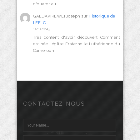
d'ouvrer au…
GALDAVIKEWEÏ Joseph
sur
Historique de
l’EFLC
17/12/2023
Très content d'avoir découvert Comment
est née l'église Fraternelle Luthérienne du
Cameroun
CONTACTEZ-NOUS