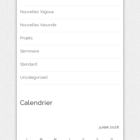
Nouvelles Yagoua
Nouvelles Yaounde
Projets
Séminaire
Standard
Uncategorized
Calendrier
juillet 2026
L
M
M
J
V
S
D