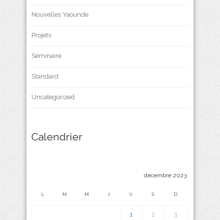
Nouvelles Yaounde
Projets
Séminaire
Standard
Uncategorized
Calendrier
décembre 2023
L
M
M
J
V
S
D
1
2
3