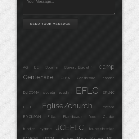
SEND YOUR MESSAGE
camp
AG
BE
Bourha
Bureau Exécutif
Centenaire
CLBA
Consistoire
corona
EFLC
DJIDOMA
douala
ecodim
EFLNC
Eglise/church
EFLT
enfant
ERICKSON
Filles
Flambeaux
food
Guider
JCEFLC
hipster
hymne
Jeune chrétien
KAARDAL
LBWM
Lumières
Maga
Maroua
MFL