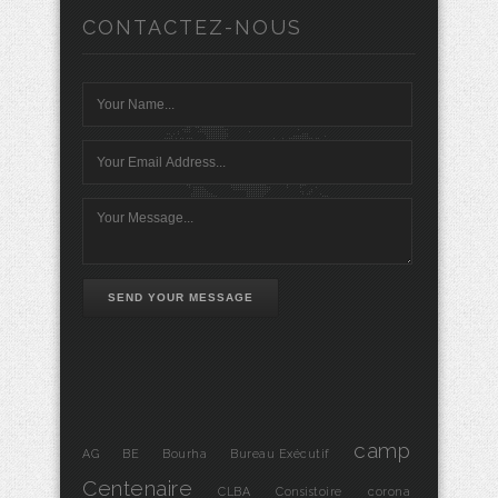
CONTACTEZ-NOUS
SEND YOUR MESSAGE
camp
AG
BE
Bourha
Bureau Exécutif
Centenaire
CLBA
Consistoire
corona