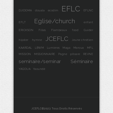
EFLC
DJIDOMA
douala
ecodim
EFLNC
Eglise/church
EFLT
enfant
ERICKSON
Filles
Flambeaux
food
Guider
JCEFLC
hipster
hymne
Jeune chrétien
KAARDAL
LBWM
Lumières
Maga
Maroua
MFL
MISSION
MISSIONNAIRE
Pagne
pitoare
REVNE
seminaire/seminar
Séminaire
YAGOUA
Yaoundé
JCEFLC©2023 Tous Droits Réservés