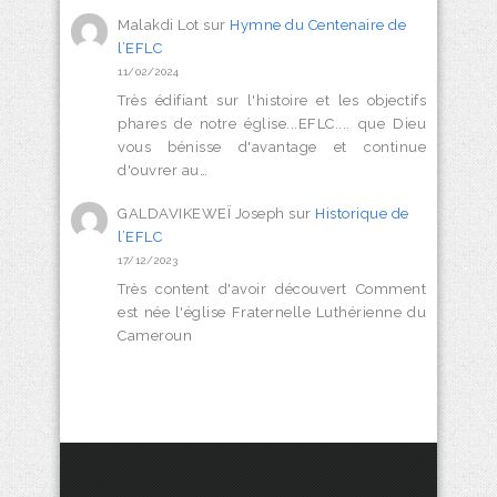
Malakdi Lot
sur
Hymne du Centenaire de
l’EFLC
11/02/2024
Très édifiant sur l'histoire et les objectifs
phares de notre église...EFLC.... que Dieu
vous bénisse d'avantage et continue
d'ouvrer au…
GALDAVIKEWEÏ Joseph
sur
Historique de
l’EFLC
17/12/2023
Très content d'avoir découvert Comment
est née l'église Fraternelle Luthérienne du
Cameroun