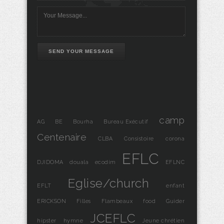
SEND YOUR MESSAGE
camp
AG
BE
Bourha
Bureau Exécutif
Centenaire
CLBA
Consistoire
corona
EFLC
DJIDOMA
douala
ecodim
EFLNC
Eglise/church
EFLT
enfant
ERICKSON
Filles
Flambeaux
food
Guider
JCEFLC
hipster
hymne
Jeune chrétien