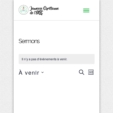
Sermons
Il n’y a pas d’évènements à venir.
Recherc
À venir
Naviga
Recherche
Liste
de
Sélectionnez
et
une
vues
date.
navigati
Évène
de