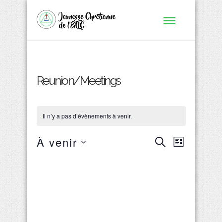
Reunion/Meetings
Il n’y a pas d’évènements à venir.
Recherc
À venir
Naviga
Recherche
Liste
de
Sélectionnez
et
une
vues
date.
navigati
Évène
de