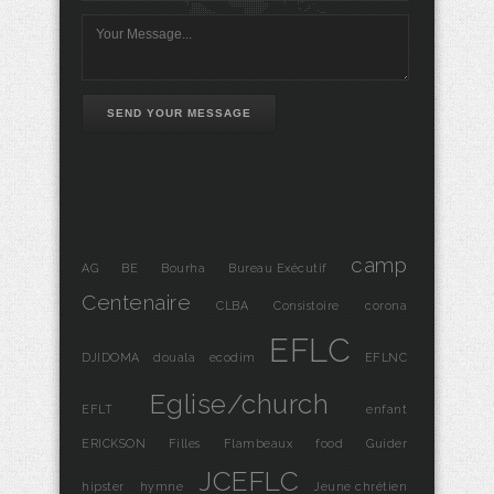
SEND YOUR MESSAGE
camp
AG
BE
Bourha
Bureau Exécutif
Centenaire
CLBA
Consistoire
corona
EFLC
DJIDOMA
douala
ecodim
EFLNC
Eglise/church
EFLT
enfant
ERICKSON
Filles
Flambeaux
food
Guider
JCEFLC
hipster
hymne
Jeune chrétien